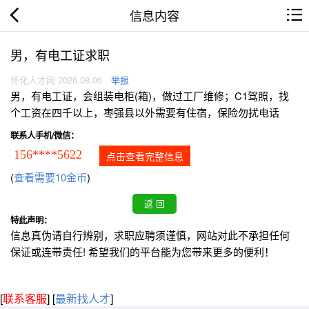
信息内容
男，有电工证求职
怀化人才网 2026.08.06
举报
男，有电工证，会组装电柜(箱)，做过工厂维修；C1驾照，找
个工资在四千以上，枣强县以外需要有住宿，保险勿扰电话
联系人手机/微信：
156****5622
点击查看完整信息
(
查看需要10金币
)
特此声明：
信息真伪请自行辨别，求职应聘须谨慎，网站对此不承担任何
保证或连带责任! 希望我们的平台能为您带来更多的便利！
[
联系客服
]
[
最新找人才
]