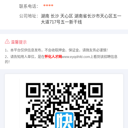
****
联系电话：
公司地址：
湖南 长沙 天心区 湖南省长沙市天心区五一
大道717号五一新干线
温馨提示
1、本平台仅供信息发布，不会收取押金、保证金，请微友务必谨慎！
2、请告知用人单位，是在
怀化人才网
www.eyqdhfd.com上看到该招聘信息
的！