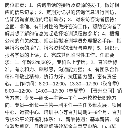
岗位职责：1、咨询电话的接听及资源的拨打，做好相
应的信息记录；2、定期对记录的咨询信息进行回访，
告知咨询者最近的培训动态；3、对来访咨询者接待：
全面、准确、有针对性的做好咨询工作，帮助咨询者了
解其想了解的信息为起选择培训课程做参考；4、根据
公司的有关政策、规定给拟培训学员办理报名手续，指
导报名表的填写、报名资料的准备与整理；5、组织已
报名学员的上课；6、完成其他临时性工作。任职要
求：1、年龄22到30岁，专科以上学历；2、普通话标
准，有亲和力、幽默感，沟通能力强；3、有团队合作
精神和敬业精神，执行力好，抗压能力强，富有责任
心。工作时间：8:20—12:00，13:30—17:30（秋冬季）
8:00—12:00，14:00—17:30（春夏季）【晋升空间】销
售方向：专员—组长—主管—主任—分校校长职能方
向：专员—组长—主管—副主任—主任多维发展：项目
中心、运营中心、培训中心等晋升周期6—9个月，晋升
考核公平公开福利体系：1、薪酬待遇：基本薪资、岗
位激励薪资、月度高额绩效奖金与苹果电脑、Ipad奖